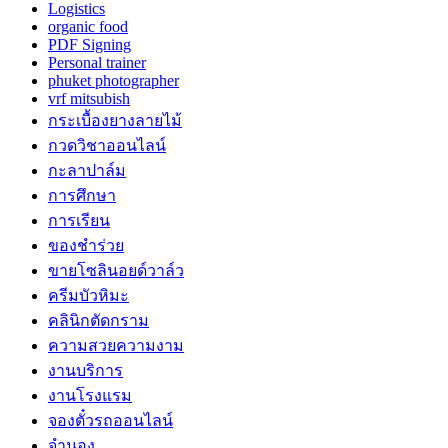
Logistics
organic food
PDF Signing
Personal trainer
phuket photographer
vrf mitsubish
กระเบื้องยางลายไม้
กวดวิชาออนไลน์
กะลาปาล์ม
การศึกษา
การเรียน
ของชำร่วย
ขายโซลินอยด์วาล์ว
ครีมบัวหิมะ
คลินิกตัดกราม
ความสวยความงาม
งานบริการ
งานโรงแรม
จองตั๋วรถออนไลน์
จำนอง