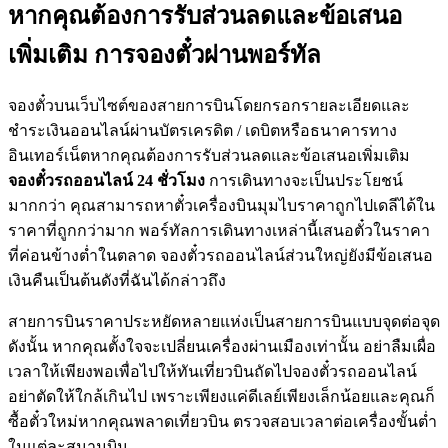
หากคุณต้องการรับส่วนลดและข้อเสนอ
เพิ่มเติม การจองตั๋วผ่านพอร์ทัล
จองตั๋วบนเว็บไซต์ของสายการบินโดยกรอกรายละเอียดและ
ชำระเงินออนไลน์ผ่านบัตรเครดิต / เดบิตหรือธนาคารทาง
อินเทอร์เน็ตหากคุณต้องการรับส่วนลดและข้อเสนอเพิ่มเติม
จองตั๋วรถออนไลน์ 24 ชั่วโมง
การเดินทางจะเป็นประโยชน์
มากกว่า คุณสามารถหาตั๋วเครื่องบินมุมไบราคาถูกไปเดลีได้ใน
ราคาที่ถูกกว่ามาก พอร์ทัลการเดินทางเหล่านี้เสนอตั๋วในราคา
ที่ค่อนข้างต่ำในตลาด จองตั๋วรถออนไลน์ส่วนใหญ่ยังมีข้อเสนอ
เงินคืนเป็นต้นดังที่ฉันได้กล่าวถึง
สายการบินราคาประหยัดหลายแห่งเป็นสายการบินแบบจุดต่อจุด
ดังนั้น หากคุณตั้งใจจะเปลี่ยนเครื่องผ่านเมืองเท่านั้น อย่าลืมเผื่อ
เวลาให้เพียงพอเพื่อไปให้ทันเที่ยวบินถัดไปจองตั๋วรถออนไลน์
อย่าตัดให้ใกล้เกินไป เพราะเพียงแค่ดีเลย์เพียงเล็กน้อยและคุณก็
ซื้อตั๋วใหม่หากคุณพลาดเที่ยวบิน ตรวจสอบเวลาต่อเครื่องขั้นต่ำ
ในแต่ละสนามบิน