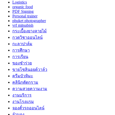
Logistics
organic food
PDF Signing
Personal trainer
phuket photographer
vrf mitsubish
กระเบื้องยางลายไม้
กวดวิชาออนไลน์
กะลาปาล์ม
การศึกษา
การเรียน
ของชำร่วย
ขายโซลินอยด์วาล์ว
ครีมบัวหิมะ
คลินิกตัดกราม
ความสวยความงาม
งานบริการ
งานโรงแรม
จองตั๋วรถออนไลน์
จำนอง