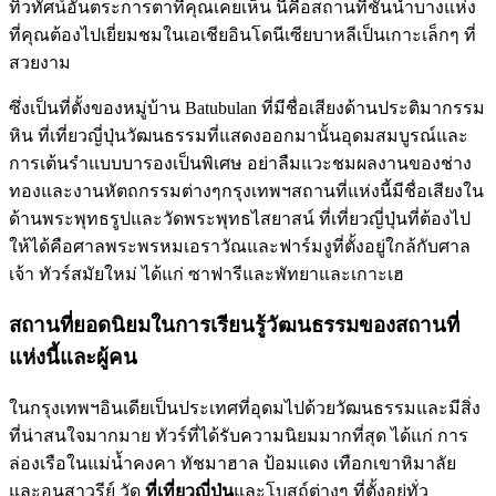
ทิวทัศน์อันตระการตาที่คุณเคยเห็น นี่คือสถานที่ชั้นนำบางแห่ง
ที่คุณต้องไปเยี่ยมชมในเอเชียอินโดนีเซียบาหลีเป็นเกาะเล็กๆ ที่
สวยงาม
ซึ่งเป็นที่ตั้งของหมู่บ้าน Batubulan ที่มีชื่อเสียงด้านประติมากรรม
หิน ที่เที่ยวญี่ปุ่นวัฒนธรรมที่แสดงออกมานั้นอุดมสมบูรณ์และ
การเต้นรำแบบบารองเป็นพิเศษ อย่าลืมแวะชมผลงานของช่าง
ทองและงานหัตถกรรมต่างๆกรุงเทพฯสถานที่แห่งนี้มีชื่อเสียงใน
ด้านพระพุทธรูปและวัดพระพุทธไสยาสน์ ที่เที่ยวญี่ปุ่นที่ต้องไป
ให้ได้คือศาลพระพรหมเอราวัณและฟาร์มงูที่ตั้งอยู่ใกล้กับศาล
เจ้า ทัวร์สมัยใหม่ ได้แก่ ซาฟารีและพัทยาและเกาะเฮ
สถานที่ยอดนิยมในการเรียนรู้วัฒนธรรมของสถานที่
แห่งนี้และผู้คน
ในกรุงเทพฯอินเดียเป็นประเทศที่อุดมไปด้วยวัฒนธรรมและมีสิ่ง
ที่น่าสนใจมากมาย ทัวร์ที่ได้รับความนิยมมากที่สุด ได้แก่ การ
ล่องเรือในแม่น้ำคงคา ทัชมาฮาล ป้อมแดง เทือกเขาหิมาลัย
และอนุสาวรีย์ วัด
ที่เที่ยวญี่ปุ่น
และโบสถ์ต่างๆ ที่ตั้งอยู่ทั่ว