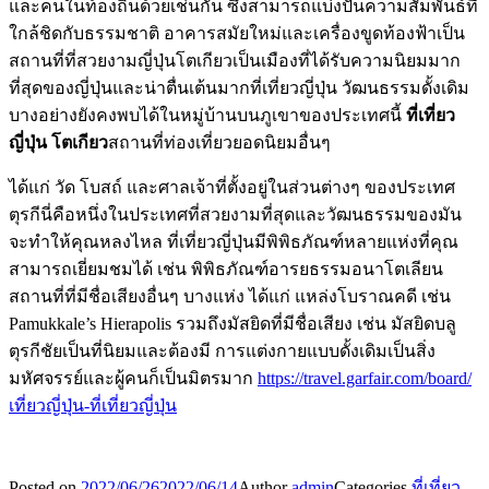
และคนในท้องถิ่นด้วยเช่นกัน ซึ่งสามารถแบ่งปันความสัมพันธ์ที่
ใกล้ชิดกับธรรมชาติ อาคารสมัยใหม่และเครื่องขูดท้องฟ้าเป็น
สถานที่ที่สวยงามญี่ปุ่นโตเกียวเป็นเมืองที่ได้รับความนิยมมาก
ที่สุดของญี่ปุ่นและน่าตื่นเต้นมากที่เที่ยวญี่ปุ่น วัฒนธรรมดั้งเดิม
บางอย่างยังคงพบได้ในหมู่บ้านบนภูเขาของประเทศนี้
ที่เที่ยว
ญี่ปุ่น โตเกียว
สถานที่ท่องเที่ยวยอดนิยมอื่นๆ
ได้แก่ วัด โบสถ์ และศาลเจ้าที่ตั้งอยู่ในส่วนต่างๆ ของประเทศ
ตุรกีนี่คือหนึ่งในประเทศที่สวยงามที่สุดและวัฒนธรรมของมัน
จะทำให้คุณหลงไหล ที่เที่ยวญี่ปุ่นมีพิพิธภัณฑ์หลายแห่งที่คุณ
สามารถเยี่ยมชมได้ เช่น พิพิธภัณฑ์อารยธรรมอนาโตเลียน
สถานที่ที่มีชื่อเสียงอื่นๆ บางแห่ง ได้แก่ แหล่งโบราณคดี เช่น
Pamukkale’s Hierapolis รวมถึงมัสยิดที่มีชื่อเสียง เช่น มัสยิดบลู
ตุรกีชัยเป็นที่นิยมและต้องมี การแต่งกายแบบดั้งเดิมเป็นสิ่ง
มหัศจรรย์และผู้คนก็เป็นมิตรมาก
https://travel.garfair.com/board/
เที่ยวญี่ปุ่น-ที่เที่ยวญี่ปุ่น
Posted on
2022/06/26
2022/06/14
Author
admin
Categories
ที่เที่ยว