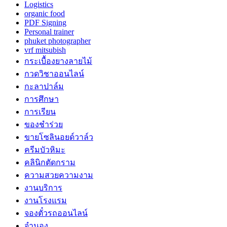
Logistics
organic food
PDF Signing
Personal trainer
phuket photographer
vrf mitsubish
กระเบื้องยางลายไม้
กวดวิชาออนไลน์
กะลาปาล์ม
การศึกษา
การเรียน
ของชำร่วย
ขายโซลินอยด์วาล์ว
ครีมบัวหิมะ
คลินิกตัดกราม
ความสวยความงาม
งานบริการ
งานโรงแรม
จองตั๋วรถออนไลน์
จำนอง