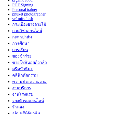
organic food
PDF Signing
Personal trainer
phuket photographer
vrf mitsubish
กระเบื้องยางลายไม้
กวดวิชาออนไลน์
กะลาปาล์ม
การศึกษา
การเรียน
ของชำร่วย
ขายโซลินอยด์วาล์ว
ครีมบัวหิมะ
คลินิกตัดกราม
ความสวยความงาม
งานบริการ
งานโรงแรม
จองตั๋วรถออนไลน์
จำนอง
จุลินทรีย์ดับกลิ่น