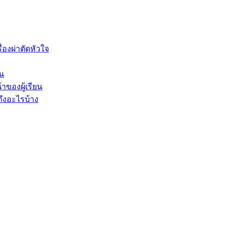
องผ่าตัดหัวใจ
็น
าของผู้เรียน
ึงอะไรบ้าง