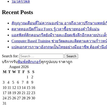
ไมโครไพล์
Recent Posts
สัญญาณเตือนที่ไม่ควรมองข้าม อาจถึงเวลาปรึกษาแพทย์เรื่
ตลาดทองเปิดกี่โมง Forex รู้เวลาซื้อขายทองคำให้แม่น
แอสฟัลท์ติกคอนกรีตยังมีรายละเอียดเชิงลึกอีกหลายประเด
Computer Based Training ช่วยวัดผลและติดตามความก้าวหน้
แปลเอกสารภาษาอังกฤษเป็นไทยอย่างมืออาชีพ ต้องคำนึงถ
Search for:
บริการรับ
พิมพ์สติกเกอร์
ทุกรูปแบบ ราคาถูก
August 2026
M
T
W
T
F
S
S
1
2
3
4
5
6
7
8
9
10
11
12
13
14
15
16
17
18
19
20
21
22
23
24
25
26
27
28
29
30
31