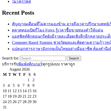
ไมโครไพล์
Recent Posts
สัญญาณเตือนที่ไม่ควรมองข้าม อาจถึงเวลาปรึกษาแพทย์เรื่
ตลาดทองเปิดกี่โมง Forex รู้เวลาซื้อขายทองคำให้แม่น
แอสฟัลท์ติกคอนกรีตยังมีรายละเอียดเชิงลึกอีกหลายประเด
Computer Based Training ช่วยวัดผลและติดตามความก้าวหน้
แปลเอกสารภาษาอังกฤษเป็นไทยอย่างมืออาชีพ ต้องคำนึงถ
Search for:
บริการรับ
พิมพ์สติกเกอร์
ทุกรูปแบบ ราคาถูก
August 2026
M
T
W
T
F
S
S
1
2
3
4
5
6
7
8
9
10
11
12
13
14
15
16
17
18
19
20
21
22
23
24
25
26
27
28
29
30
31