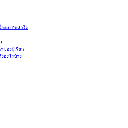
องผ่าตัดหัวใจ
็น
าของผู้เรียน
ึงอะไรบ้าง