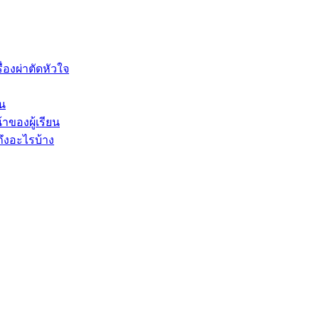
องผ่าตัดหัวใจ
็น
าของผู้เรียน
ึงอะไรบ้าง