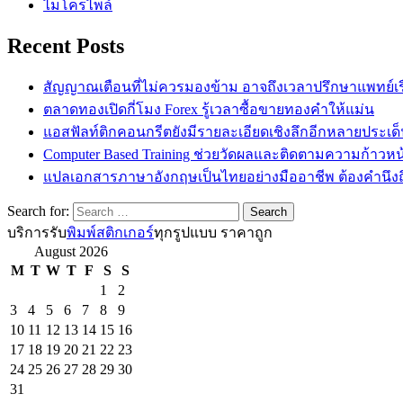
ไมโครไพล์
Recent Posts
สัญญาณเตือนที่ไม่ควรมองข้าม อาจถึงเวลาปรึกษาแพทย์เรื่
ตลาดทองเปิดกี่โมง Forex รู้เวลาซื้อขายทองคำให้แม่น
แอสฟัลท์ติกคอนกรีตยังมีรายละเอียดเชิงลึกอีกหลายประเด
Computer Based Training ช่วยวัดผลและติดตามความก้าวหน้
แปลเอกสารภาษาอังกฤษเป็นไทยอย่างมืออาชีพ ต้องคำนึงถ
Search for:
บริการรับ
พิมพ์สติกเกอร์
ทุกรูปแบบ ราคาถูก
August 2026
M
T
W
T
F
S
S
1
2
3
4
5
6
7
8
9
10
11
12
13
14
15
16
17
18
19
20
21
22
23
24
25
26
27
28
29
30
31