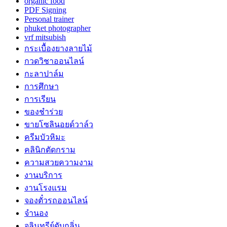
organic food
PDF Signing
Personal trainer
phuket photographer
vrf mitsubish
กระเบื้องยางลายไม้
กวดวิชาออนไลน์
กะลาปาล์ม
การศึกษา
การเรียน
ของชำร่วย
ขายโซลินอยด์วาล์ว
ครีมบัวหิมะ
คลินิกตัดกราม
ความสวยความงาม
งานบริการ
งานโรงแรม
จองตั๋วรถออนไลน์
จำนอง
จุลินทรีย์ดับกลิ่น