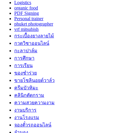
Logistics
organic food
PDF Signing
Personal trainer
phuket photographer
vrf mitsubish
กระเบื้องยางลายไม้
กวดวิชาออนไลน์
กะลาปาล์ม
การศึกษา
การเรียน
ของชำร่วย
ขายโซลินอยด์วาล์ว
ครีมบัวหิมะ
คลินิกตัดกราม
ความสวยความงาม
งานบริการ
งานโรงแรม
จองตั๋วรถออนไลน์
จำนอง