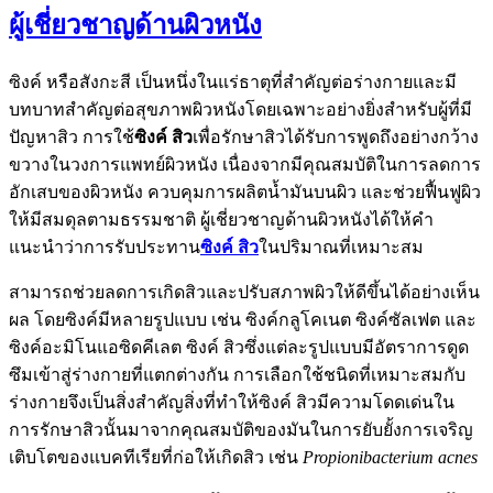
ผู้เชี่ยวชาญด้านผิวหนัง
ซิงค์ หรือสังกะสี เป็นหนึ่งในแร่ธาตุที่สำคัญต่อร่างกายและมี
บทบาทสำคัญต่อสุขภาพผิวหนังโดยเฉพาะอย่างยิ่งสำหรับผู้ที่มี
ปัญหาสิว การใช้
ซิงค์ สิว
เพื่อรักษาสิวได้รับการพูดถึงอย่างกว้าง
ขวางในวงการแพทย์ผิวหนัง เนื่องจากมีคุณสมบัติในการลดการ
อักเสบของผิวหนัง ควบคุมการผลิตน้ำมันบนผิว และช่วยฟื้นฟูผิว
ให้มีสมดุลตามธรรมชาติ ผู้เชี่ยวชาญด้านผิวหนังได้ให้คำ
แนะนำว่าการรับประทาน
ซิงค์ สิว
ในปริมาณที่เหมาะสม
สามารถช่วยลดการเกิดสิวและปรับสภาพผิวให้ดีขึ้นได้อย่างเห็น
ผล โดยซิงค์มีหลายรูปแบบ เช่น ซิงค์กลูโคเนต ซิงค์ซัลเฟต และ
ซิงค์อะมิโนแอซิดคีเลต ซิงค์ สิวซึ่งแต่ละรูปแบบมีอัตราการดูด
ซึมเข้าสู่ร่างกายที่แตกต่างกัน การเลือกใช้ชนิดที่เหมาะสมกับ
ร่างกายจึงเป็นสิ่งสำคัญสิ่งที่ทำให้ซิงค์ สิวมีความโดดเด่นใน
การรักษาสิวนั้นมาจากคุณสมบัติของมันในการยับยั้งการเจริญ
เติบโตของแบคทีเรียที่ก่อให้เกิดสิว เช่น
Propionibacterium acnes