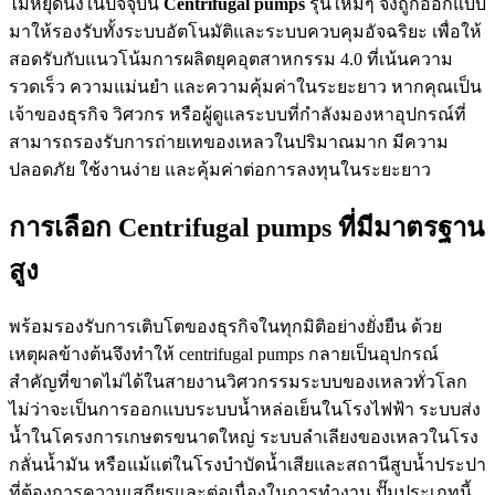
ไม่หยุดนิ่งในปัจจุบัน
Centrifugal pumps
รุ่นใหม่ๆ จึงถูกออกแบบ
มาให้รองรับทั้งระบบอัตโนมัติและระบบควบคุมอัจฉริยะ เพื่อให้
สอดรับกับแนวโน้มการผลิตยุคอุตสาหกรรม 4.0 ที่เน้นความ
รวดเร็ว ความแม่นยำ และความคุ้มค่าในระยะยาว หากคุณเป็น
เจ้าของธุรกิจ วิศวกร หรือผู้ดูแลระบบที่กำลังมองหาอุปกรณ์ที่
สามารถรองรับการถ่ายเทของเหลวในปริมาณมาก มีความ
ปลอดภัย ใช้งานง่าย และคุ้มค่าต่อการลงทุนในระยะยาว
การเลือก Centrifugal pumps ที่มีมาตรฐาน
สูง
พร้อมรองรับการเติบโตของธุรกิจในทุกมิติอย่างยั่งยืน ด้วย
เหตุผลข้างต้นจึงทำให้ centrifugal pumps กลายเป็นอุปกรณ์
สำคัญที่ขาดไม่ได้ในสายงานวิศวกรรมระบบของเหลวทั่วโลก
ไม่ว่าจะเป็นการออกแบบระบบน้ำหล่อเย็นในโรงไฟฟ้า ระบบส่ง
น้ำในโครงการเกษตรขนาดใหญ่ ระบบลำเลียงของเหลวในโรง
กลั่นน้ำมัน หรือแม้แต่ในโรงบำบัดน้ำเสียและสถานีสูบน้ำประปา
ที่ต้องการความเสถียรและต่อเนื่องในการทำงาน ปั๊มประเภทนี้