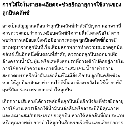
การใส่ใจในรายละเอียดจะช่วยยืดอายุการใช้งานของ
ลูกปืนคลัทช์
อาจเป็นสัญญาณเตือนว่าลูกปืนคลัทช์กำลังมีปัญหา นอกจากนี้
ควรตรวจสอบว่าการเหยียบคลัทช์มีความลื่นไหลหรือไม่ หาก
พบว่าการเหยียบแข็งหรือมีอาการสะดุด
ลูกปืนคลัทช์
ก็อาจมี
สาเหตุมาจากลูกปืนที่เริ่มเสื่อมสภาพการทำความสะอาดลูกปืน
คลัทช์เป็นอีกหนึ่งขั้นตอนที่สำคัญ ควรถอดลูกปืนออกมาเพื่อ
ล้างคราบน้ำมัน ฝุ่น หรือเศษสิ่งสกปรกที่อาจเข้าไปติดอยู่ภายใน
การใช้สารทำความสะอาดที่เหมาะสม เช่น น้ำยาทำความ
สะอาดเบรกหรือน้ำมันหล่อลื่นที่ไม่มีสิ่งเจือปน ลูกปืนคลัทช์จะ
ช่วยให้ลูกปืนกลับมาทำงานได้ดีขึ้น แต่ต้องระวังไม่ใช้น้ำยาที่มี
ฤทธิ์กัดกร่อน เพราะอาจทำให้ลูกปืน
เกิดความเสียหายได้การหล่อลื่นลูกปืนเป็นอีกปัจจัยที่ช่วยยืดอายุ
การใช้งาน ควรเลือกใช้น้ำมันหล่อลื่นหรือจาระบีที่มีคุณภาพ
และเหมาะสมกับประเภทของลูกปืน หากใช้หล่อลื่นที่ผิดประเภท
หรือคุณภาพต่ำ อาจทำให้ลูกปืนสึกหรอเร็วขึ้น และเสี่ยงต่อการ