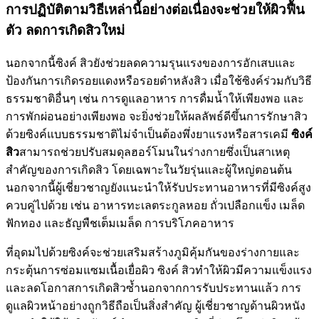
การปฏิบัติตามวิธีเหล่านี้อย่างต่อเนื่องจะช่วยให้ผิวฟื้น
ตัว ลดการเกิดสิวใหม่
นอกจากนี้ซิงค์ สิวยังช่วยลดความรุนแรงของการอักเสบและ
ป้องกันการเกิดรอยแดงหรือรอยดำหลังสิว เมื่อใช้ซิงค์ร่วมกับวิธี
ธรรมชาติอื่นๆ เช่น การดูแลอาหาร การดื่มน้ำให้เพียงพอ และ
การพักผ่อนอย่างเพียงพอ จะยิ่งช่วยให้ผลลัพธ์ดีขึ้นการรักษาสิว
ด้วยซิงค์แบบธรรมชาติไม่จำเป็นต้องพึ่งยาแรงหรือสารเคมี
ซิงค์
สิว
สามารถช่วยปรับสมดุลฮอร์โมนในร่างกายซึ่งเป็นสาเหตุ
สำคัญของการเกิดสิว โดยเฉพาะในวัยรุ่นและผู้ใหญ่ตอนต้น
นอกจากนี้ผู้เชี่ยวชาญยังแนะนำให้รับประทานอาหารที่มีซิงค์สูง
ควบคู่ไปด้วย เช่น อาหารทะเลตระกูลหอย ถั่วเปลือกแข็ง เมล็ด
ฟักทอง และธัญพืชเต็มเมล็ด การบริโภคอาหาร
ที่อุดมไปด้วยซิงค์จะช่วยเสริมสร้างภูมิคุ้มกันของร่างกายและ
กระตุ้นการซ่อมแซมเนื้อเยื่อผิว ซิงค์ สิวทำให้ผิวมีความแข็งแรง
และลดโอกาสการเกิดสิวซ้ำนอกจากการรับประทานแล้ว การ
ดูแลผิวหน้าอย่างถูกวิธีถือเป็นสิ่งสำคัญ ผู้เชี่ยวชาญด้านผิวหนัง