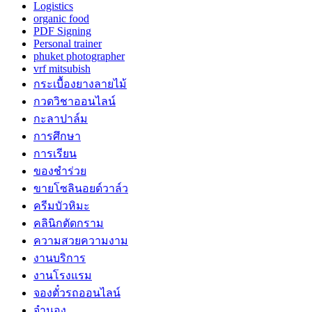
Logistics
organic food
PDF Signing
Personal trainer
phuket photographer
vrf mitsubish
กระเบื้องยางลายไม้
กวดวิชาออนไลน์
กะลาปาล์ม
การศึกษา
การเรียน
ของชำร่วย
ขายโซลินอยด์วาล์ว
ครีมบัวหิมะ
คลินิกตัดกราม
ความสวยความงาม
งานบริการ
งานโรงแรม
จองตั๋วรถออนไลน์
จำนอง