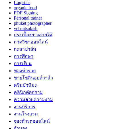
Logistics
organic food
PDF Signing
Personal trainer
phuket photographer
vrf mitsubish
กระเบื้องยางลายไม้
กวดวิชาออนไลน์
กะลาปาล์ม
การศึกษา
การเรียน
ของชำร่วย
ขายโซลินอยด์วาล์ว
ครีมบัวหิมะ
คลินิกตัดกราม
ความสวยความงาม
งานบริการ
งานโรงแรม
จองตั๋วรถออนไลน์
จำนอง