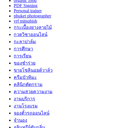
organic food
PDF Signing
Personal trainer
phuket photographer
vrf mitsubish
กระเบื้องยางลายไม้
กวดวิชาออนไลน์
กะลาปาล์ม
การศึกษา
การเรียน
ของชำร่วย
ขายโซลินอยด์วาล์ว
ครีมบัวหิมะ
คลินิกตัดกราม
ความสวยความงาม
งานบริการ
งานโรงแรม
จองตั๋วรถออนไลน์
จำนอง
จุลินทรีย์ดับกลิ่น