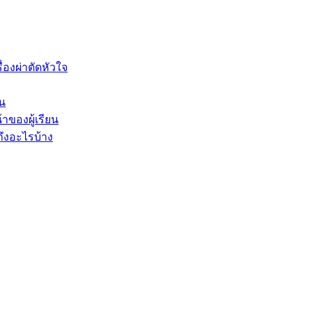
องผ่าตัดหัวใจ
็น
าของผู้เรียน
ึงอะไรบ้าง