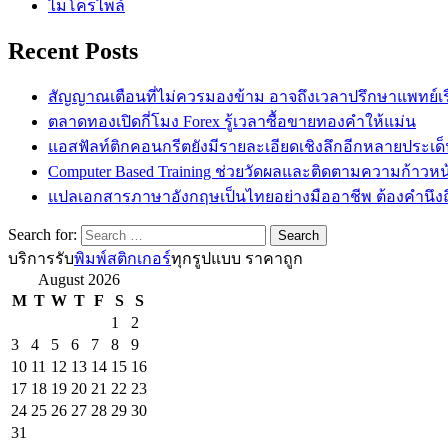
ไมโครไพล์
Recent Posts
สัญญาณเตือนที่ไม่ควรมองข้าม อาจถึงเวลาปรึกษาแพทย์เรื่
ตลาดทองเปิดกี่โมง Forex รู้เวลาซื้อขายทองคำให้แม่น
แอสฟัลท์ติกคอนกรีตยังมีรายละเอียดเชิงลึกอีกหลายประเด
Computer Based Training ช่วยวัดผลและติดตามความก้าวหน้
แปลเอกสารภาษาอังกฤษเป็นไทยอย่างมืออาชีพ ต้องคำนึงถ
Search for:
บริการรับ
พิมพ์สติกเกอร์
ทุกรูปแบบ ราคาถูก
August 2026
M
T
W
T
F
S
S
1
2
3
4
5
6
7
8
9
10
11
12
13
14
15
16
17
18
19
20
21
22
23
24
25
26
27
28
29
30
31